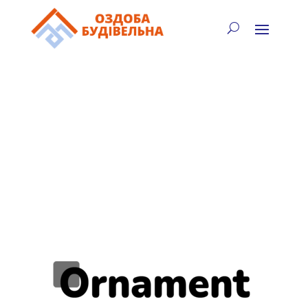
✓
🏠
⚡
🚚
📞
+38 (067) 905-16-97