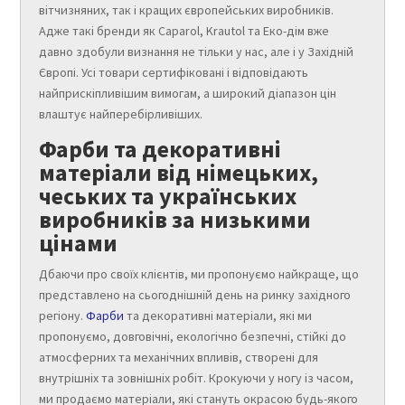
вітчизняних, так і кращих європейських виробників.
Адже такі бренди як Caparol, Krautol та Еко-дім вже
давно здобули визнання не тільки у нас, але і у Західній
Європі. Усі товари сертифіковані і відповідають
найприскіпливішим вимогам, а широкий діапазон цін
влаштує найперебірливіших.
Фарби та декоративні
матеріали від німецьких,
чеських та українських
виробників за низькими
цінами
Дбаючи про своїх клієнтів, ми пропонуємо найкраще, що
представлено на сьогоднішній день на ринку західного
регіону.
Фарби
та декоративні матеріали, які ми
пропонуємо, довговічні, екологічно безпечні, стійкі до
атмосферних та механічних впливів, створені для
внутрішніх та зовнішніх робіт. Крокуючи у ногу із часом,
ми продаємо матеріали, які стануть окрасою будь-якого