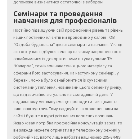
допоможе визначитися остаточно із вибором.
Семінари та проведення
навчання для професіоналів
Постійно підвищуючи свій професійний рівень та рівень
наших постійних клієнтів ми проводимо у салоні ТОВ
“Оздоба будівельна” цікаві семінари та навчання. У кінці
лютого у нас відбувся семінар на якому запрошені гості
ознайомилися із декоративними штукатурками ТМ
“Капарол”, техніками нанесення цього матеріалу та
сферами його застосування. На наступному семінарі, у
березні, можна було ознайомитися із сучасними
системами утеплення, новинками цього сегменту ринку,
що надзвичайно актуально на сьогоднішній день. У
подальшому ми плануємо ще проводити такі цікаві та
змістовні зустрічі. Тому слідкуйте за оголошеннями на
сайті і будьте в курсі усіх наших корисних починань.
Якщо ж вам потрібна професійна консультація зараз, то
ви завжди можете отримати її у телефонному режимі у
робочий час, варто лише набрати наш номер 295-84-89