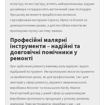
інтер’єру чи екстер’єру, втілять найоригінальніші задуми
дизайнера та підкреслять витончений смак господаря.
При цьому ви можете придбати високоякісні
сертифіковані матеріали Caparol, Alpina та Krautol за
демократичними цінами, а для постійних клієнтів ми
пропонуємо гнучку систему знижок.
Професійні малярні
інструменти – надійні та
довговічні помічники у
ремонті
При здійсненні ремонту важливу роль відіграє і вдало
підібраний інструмент. Ми пропонуємо якісні інструменти
за прийнятною ціною, як для професіоналів, так і для
аматорів у сфері ремонту, відомого американського
виробника Wooster та польського Hardy. Маючи
багаторічний досвід у даній сфері ці широковідомі
виробники пропонують продукцію у різному ціновому
діапазоні. Тому інструменти, придбані у нас – це