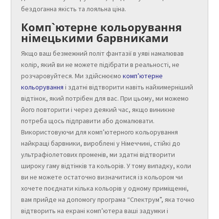
бездоганна якість та лояльна ціна.
Комп`ютерне кольорування
німецькими барвниками
Якщо ваш безмежний політ фантазії в уяві намалював
колір, який ви не можете підібрати в реальності, не
розчаровуйтеся. Ми здійснюємо
комп’ютерне
кольорування
і здатні відтворити навіть найхимерніший
відтінок, який потрібен для вас. При цьому, ми можемо
його повторити і через деякий час, якщо виникне
потреба щось підправити або домалювати.
Використовуючи для комп’ютерного кольорування
найкращі барвники, вироблені у Німеччині, стійкі до
ультрафіолетових променів, ми здатні відтворити
широку гаму відтінків та кольорів. У тому випадку, коли
ви не можете остаточно визначитися із кольором чи
хочете поєднати кілька кольорів у одному приміщенні,
вам прийде на допомогу програма “Спектрум”, яка точно
відтворить на екрані комп’ютера ваші задумки і