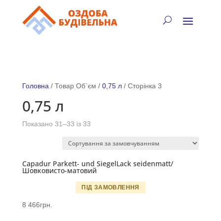
✓
🏠
⚡
🚚
📞
+38 (067) 905-16-97
Головна
/ Товар Об`єм /
0,75 л
/ Сторінка 3
0,75 л
Показано 31–33 із 33
Capadur Parkett- und SiegelLack seidenmatt/
Шовковисто-матовий
ПІД ЗАМОВЛЕННЯ
8 466
грн.