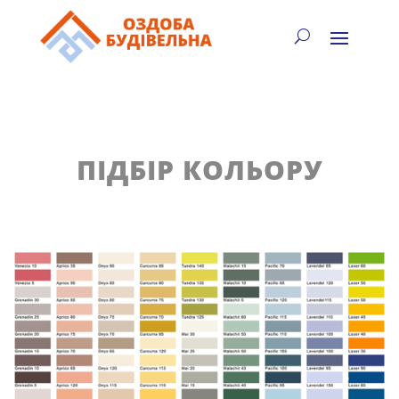
✓
🏠
⚡
🚚
📞
+38 (067) 905-16-97
ПІДБІР КОЛЬОРУ