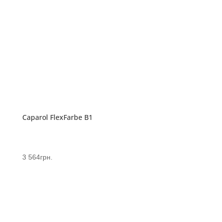
Caparol FlexFarbe B1
3 564
грн.