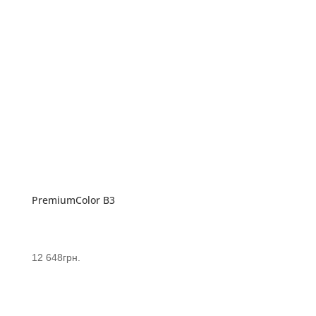
PremiumColor B3
12 648
грн.