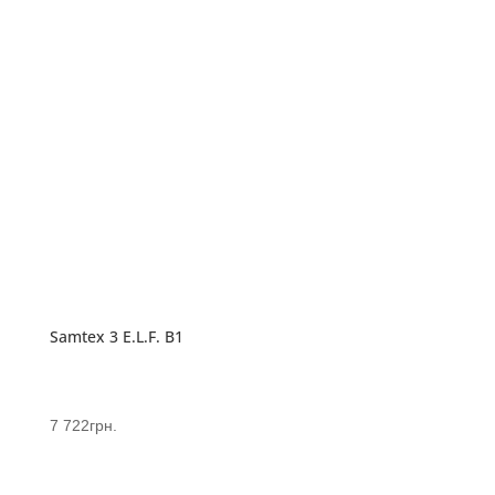
Samtex 3 E.L.F. B1
7 722
грн.