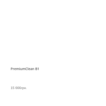
PremiumClean В1
15 666
грн.