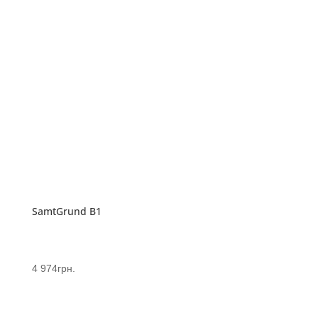
SamtGrund В1
4 974
грн.