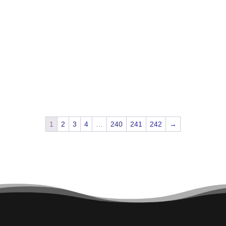
1
2
3
4
…
240
241
242
→