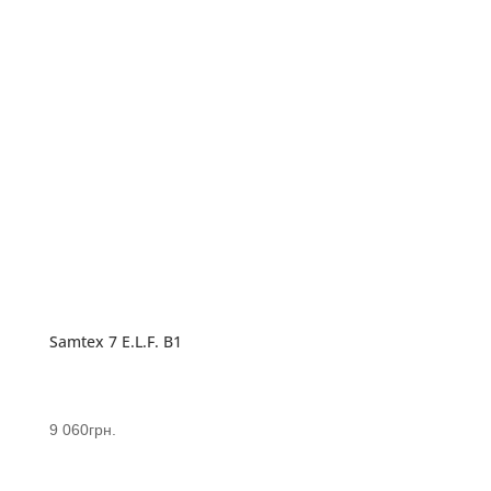
Samtex 7 E.L.F. B1
9 060
грн.