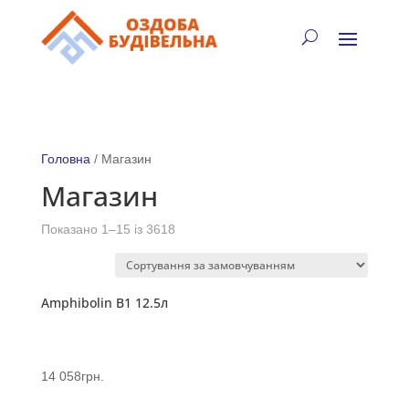
✓
🏠
⚡
🚚
📞
+38 (067) 905-16-97
Головна
/ Магазин
Магазин
Показано 1–15 із 3618
Amphibolin B1 12.5л
14 058
грн.