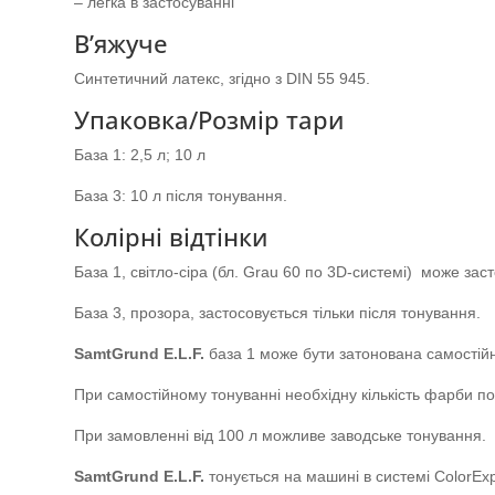
– легка в застосуванні
В’яжуче
Синтетичний латекс, згідно з DIN 55 945.
Упаковка/Розмір тари
База 1: 2,5 л; 10 л
База 3: 10 л після тонування.
Колірні відтінки
База 1, світло-сіра (бл. Grau 60 по 3D-системі) може за
База 3, прозора, застосовується тільки після тонування.
SamtGrund
E
.
L
.
F
.
база 1 може бути затонована самостій
При самостійному тонуванні необхідну кількість фарби по
При замовленні від 100 л можливе заводське тонування.
SamtGrund E.L.F.
тонується на машині в системі ColorExp