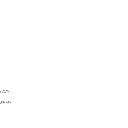
о AVA.
тінках.