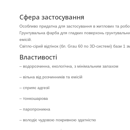
Сфера застосування
Oсобливо придатна для застосування в житлових та роб
Грунтувальна фарба для гладких поверхонь грунтувальних 
емісій.
Світло-сірий відтінок (бл. Grau 60 по 3D-системі) бази 1
Властивості
– водорозчинна, екологічна, з мінімальним запахом
– вільна від розчинників та емісій
– сприяє адгезії
– тонкошарова
– паропроникна
– володіє чудовою покривною здатністю