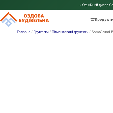
✓
Офіційний дилер Ca
Продукт
Головна
/
Грунтівки
/
Пігментовані грунтівки
/ SamtGrund 