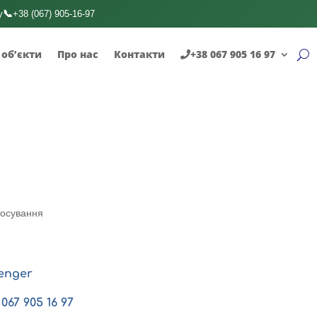
📞
у
+38 (067) 905-16-97
 об’єкти
Про нас
Контакти
+38 067 905 16 97
тосування
enger
067 905 16 97