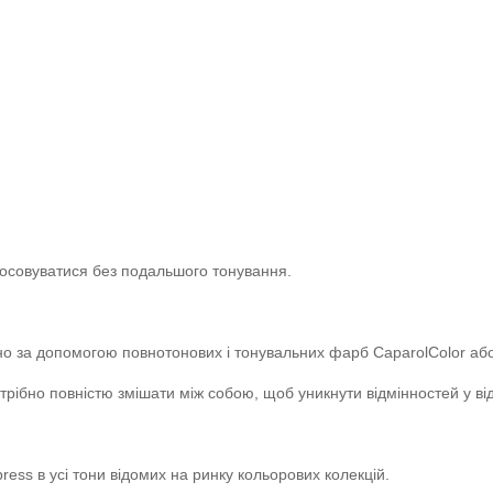
стосовуватися без подальшого тонування.
но за допомогою повнотонових і тонувальних фарб CaparolColor аб
трібно повністю змішати між собою, щоб уникнути відмінностей у від
ress в усі тони відомих на ринку кольорових колекцій.