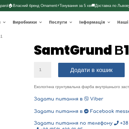
🏠
⚡
🚚
parol
Власний бренд Ornament
Тонування за 5 хв
Доставка по Львов
и
Виробники
Послуги
Інформація
Наші
В1
SamtGrund В1
SamtGrund
Додати в кошик
В1
кількість
Екологічна грунтувальна фарба внутрішнього зас
Задати питання в
Viber
Задати питання в
Facebook mess
Задати питання по телефону
+38 