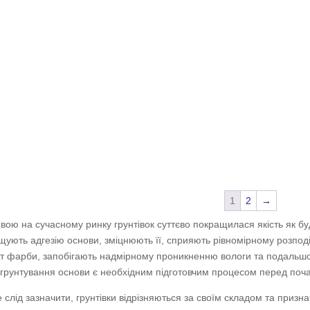
1
2
→
явою на сучасному ринку грунтівок суттєво покращилася якість як буд
щують адгезію основи, зміцнюють її, сприяють рівномірному розпо
т фарби, запобігають надмірному проникненню вологи та подальш
грунтування основи є необхідним підготовчим процесом перед поч
 слід зазначити, грунтівки відрізняються за своїм складом та приз