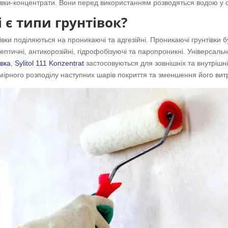
івки-концентрати. Вони перед використанням розводяться водою у сп
і є типи грунтівок?
івки поділяються на проникаючі та адгезійні. Проникаючі грунтівки 
ептичні, антикорозійні, гідрофобізуючі та паропроникні. Універсальн
івка
,
Sylitol 111 Konzentrat
застосовуються для зовнішніх та внутрішні
мірного розподілу наступних шарів покриття та зменшення його вит