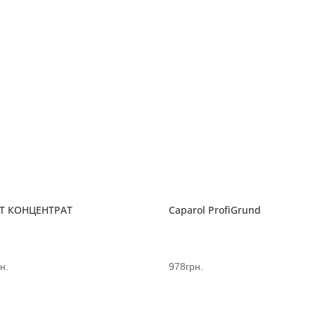
Т КОНЦЕНТРАТ
Caparol ProfiGrund
н.
978
грн.