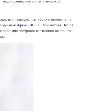
іввідношенні, вказаному в інструкції.
бувають універсальні, глибокого проникнення,
і грунтівки
Alpina EXPERT Концентрат
,
Alpina
х робіт для помірного скріплення основи та
рат.