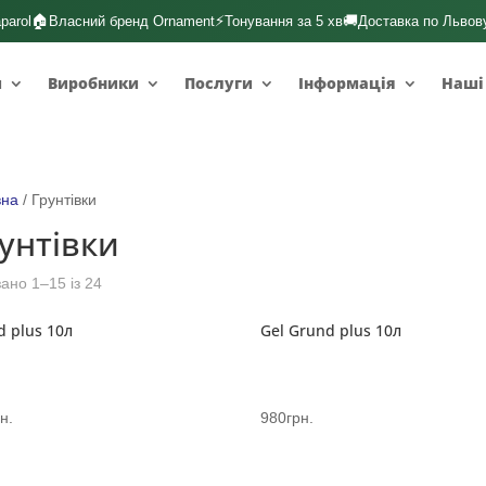
🏠
⚡
🚚
parol
Власний бренд Ornament
Тонування за 5 хв
Доставка по Львов
и
Виробники
Послуги
Інформація
Наші
вна
/ Грунтівки
унтівки
ано 1–15 із 24
d plus 10л
Gel Grund plus 10л
н.
980
грн.