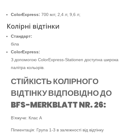
ColorExpress:
700 мл; 2,4 л; 9,6 л;
Колірні відтінки
Стандарт:
біла
ColorExpress:
З допомогою ColorExpress-Stationen доступна широка
палітра кольорів.
СТІЙКІСТЬ КОЛІРНОГО
ВІДТІНКУ ВІДПОВІДНО ДО
BFS-MERKBLATT NR. 26:
В’яжуче: Клас А
Пігментація: Група 1-3 в залежності від відтінку