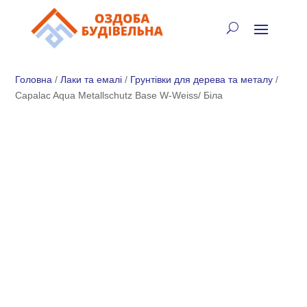
✓
🏠
⚡
🚚
📞
+38 (067) 905-16-97
Головна
/
Лаки та емалі
/
Грунтівки для дерева та металу
/
Capalac Aqua Metallschutz Base W-Weiss/ Біла