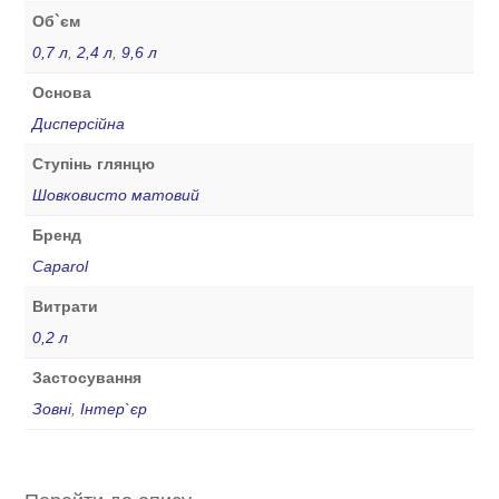
Об`єм
0,7 л
,
2,4 л
,
9,6 л
Основа
Дисперсійна
Ступінь глянцю
Шовковисто матовий
Бренд
Caparol
Витрати
0,2 л
Застосування
Зовні
,
Інтер`єр