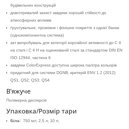
будівельних конструкцій
довготривалий захист завдяки хорошій стійкості до
атмосферних впливів
ґрунтувальне, проміжне і фінішне покриття з однієї банки
(однокомпонентна система)
акт випробувань для категорії корозійної активності до С 4
на сталі і C 4 H на оцинкованій сталі за стандартом DIN EN
ISO 12944, частина 6
завдяки ColorExpress доступна широка палітра кольорів
придатний для системи DGNB, критерій ENV 1.2 (2012):
QS1, QS2; QS3; QS4
В’яжуче
Полімерна дисперсія
Упаковка/Розмір тари
Біла:
750 мл; 2,5 л; 10 л;