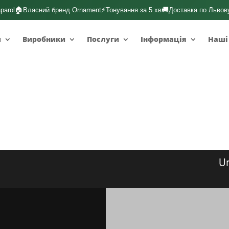
🏠
⚡
🚚
parol
Власний бренд Ornament
Тонування за 5 хв
Доставка по Львов
и
Виробники
Послуги
Інформація
Наші
Lack