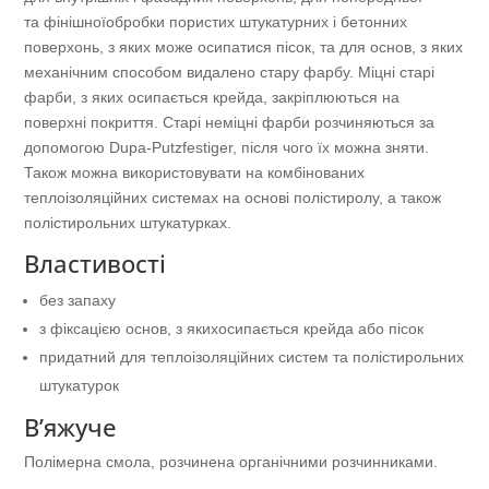
та фінішноїобробки пористих штукатурних і бетонних
поверхонь, з яких може осипатися пісок, та для основ, з яких
механічним способом видалено стару фарбу. Міцні старі
фарби, з яких осипається крейда, закріплюються на
поверхні покриття. Старі неміцні фарби розчиняються за
допомогою Dupa-Putzfestiger, після чого їх можна зняти.
Також можна використовувати на комбінованих
теплоізоляційних системах на основі полістиролу, а також
полістирольних штукатурках.
Властивості
без запаху
з фіксацією основ, з якихосипається крейда або пісок
придатний для теплоізоляційних систем та полістирольних
штукатурок
В’яжуче
Полімерна смола, розчинена органічними розчинниками.