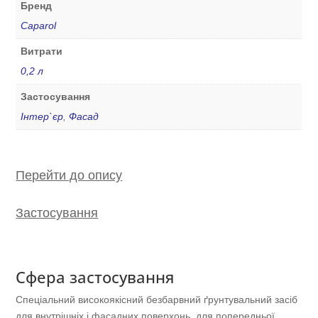
Бренд
Caparol
Витрати
0,2 л
Застосування
Інтер`єр
,
Фасад
Перейти до опису
Застосування
Сфера застосування
Спеціальний високоякісний безбарвний ґрунтувальний засіб
для внутрішніх і фасадних поверхонь, для попередньої