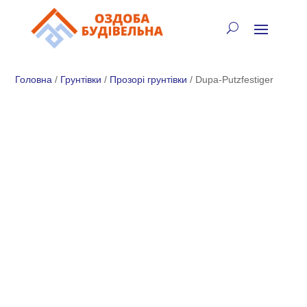
✓
🏠
⚡
🚚
📞
+38 (067) 905-16-97
Головна
/
Грунтівки
/
Прозорі грунтівки
/ Dupa-Putzfestiger