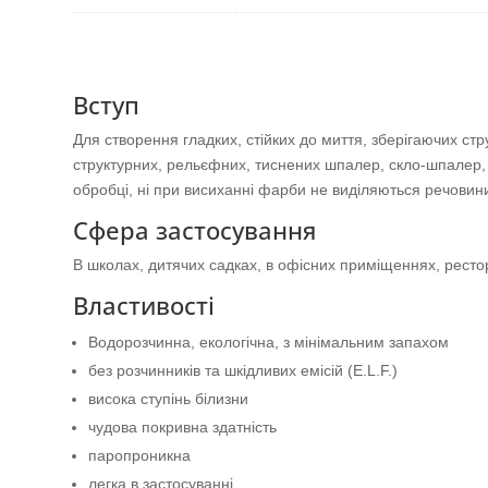
Вступ
Для створення гладких, стійких до миття, зберігаючих с
структурних, рельєфних, тиснених шпалер, скло-шпалер, 
обробці, ні при висиханні фарби не виділяються речовини
Сфера застосування
В школах, дитячих садках, в офісних приміщеннях, ресто
Властивості
Водорозчинна, екологічна, з мінімальним запахом
без розчинників та шкідливих емісій (E.L.F.)
висока ступінь білизни
чудова покривна здатність
паропроникна
легка в застосуванні