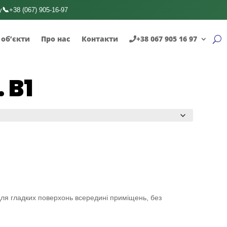
📞
у
+38 (067) 905-16-97
 об’єкти
Про нас
Контакти
+38 067 905 16 97
 B1
для гладких поверхонь всередині приміщень, без