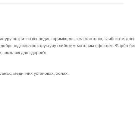
труктуру покриттів всередині приміщень з елегaнтною, глибоко-мато
добре підкреслює структуру глибоким матовим ефектом. Фарба без шк
, шкідливі для здоров’я.
ранах, медичних установах, холах.