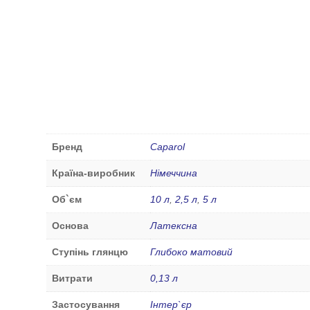
Бренд
Caparol
Країна-виробник
Німеччина
Об`єм
10 л
,
2,5 л
,
5 л
Основа
Латексна
Ступінь глянцю
Глибоко матовий
Витрати
0,13 л
Застосування
Інтер`єр