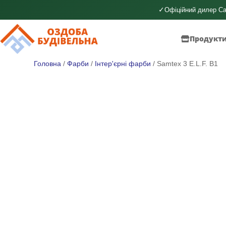
✓
Офіційний дилер Ca
Продукт
Головна
/
Фарби
/
Інтер'єрні фарби
/ Samtex 3 E.L.F. B1