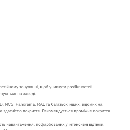
стійному тонуванні, щоб уникнути розбіжностей
онуються на заводі.
3D, NCS, Panorama, RAL та багатьох інших, відомих на
ншою здатністю покриття. Рекомендується проміжне покриття
ть навантаження, пофарбованих у інтенсивні відтінки,