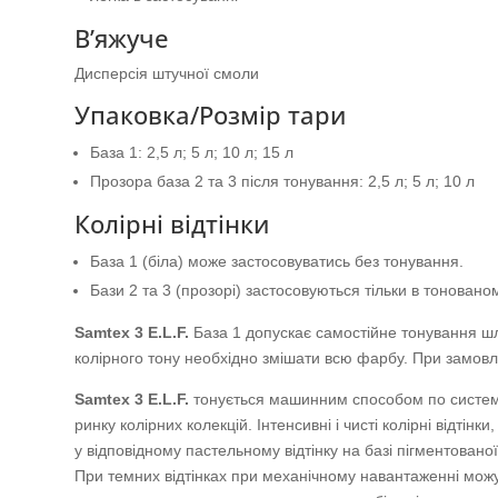
В’яжуче
Дисперсія штучної смоли
Упаковка/Розмір тари
Базa 1: 2,5 л; 5 л; 10 л; 15 л
Прозора база 2 та 3 після тонування: 2,5 л; 5 л; 10 л
Колірні відтінки
База 1 (біла) може застосовуватись без тонування.
Бази 2 та 3 (прозорі) застосовуються тільки в тоновано
Samtex 3 E.L.F.
База 1 допускає самостійне тонування ш
колірного тону необхідно змішати всю фарбу. При замовле
Samtex 3 E.L.F.
тонується машинним способом по системі C
ринку колірних колекцій. Інтенсивні і чисті колірні відт
у відповідному пастельному відтінку на базі пігментован
При темних відтінках при механічному навантаженні можу