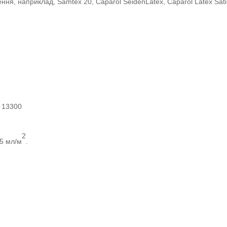
ня, наприклад, Samtex 20, Caparol SeidenLatex, Caparol Latex Sati
N 13300
2
35 мл/м
.