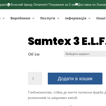
🏠
⚡
🚚
parol
Власний бренд Ornament
Тонування за 5 хв
Доставка по Львов
и
Виробники
Послуги
Інформація
Наші
Samtex 3 E.L.F.
Об`єм
Samtex
Додати в кошик
3
E.L.F.
B1
Глибокоматова, стійка до миття латексна фарба 
кількість
розчинників та шкідливих емісій.