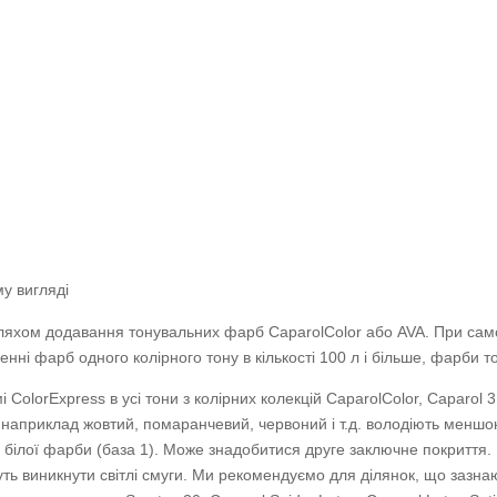
му вигляді
ляхом додавання тонувальних фарб CaparolColor або AVA. При само
нні фарб одного колірного тону в кількості 100 л і більше, фарби т
olorExpress в усі тони з колірних колекцій CaparolColor, Caparol 
інки, наприклад жовтий, помаранчевий, червоний і т.д. володіють ме
ої білoї фарби (база 1). Може знадобитися друге заключне покриття.
ть виникнути світлі смуги. Ми рекомендуємо для ділянок, що зазнаю