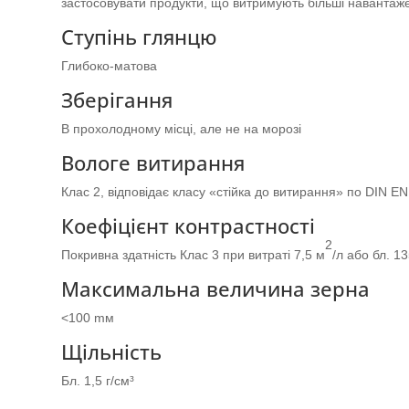
застосовувати продукти, що витримують більші навантажен
Ступінь глянцю
Глибоко-матова
Зберігання
В прохолодному місці, але не на морозі
Вологе витирання
Клас 2, відповідає класу «стійка до витирання» по DIN E
Коефіцієнт контрастності
2
Покривна здатність Клас 3 при витраті 7,5 м
/л або бл. 1
Максимальна величина зерна
<100 mм
Щільність
Бл. 1,5 г/cм³