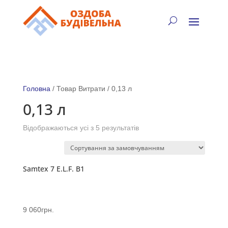
✓
🏠
⚡
🚚
📞
+38 (067) 905-16-97
Головна
/ Товар Витрати / 0,13 л
0,13 л
Відображаються усі з 5 результатів
Samtex 7 E.L.F. B1
9 060
грн.