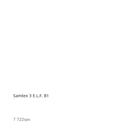
Samtex 3 E.L.F. B1
7 722
грн.