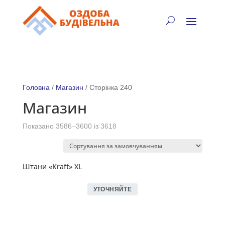
✓
🏠
⚡
🚚
📞
+38 (067) 905-16-97
Головна
/
Магазин
/ Сторінка 240
Магазин
Показано 3586–3600 із 3618
Штани «Kraft» XL
УТОЧНЯЙТЕ