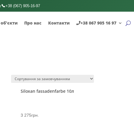
📞
у
+38 (067) 905-16-97
 об’єкти
Про нас
Контакти
+38 067 905 16 97
Siloxan fassadenfarbe 10л
3 275
грн.