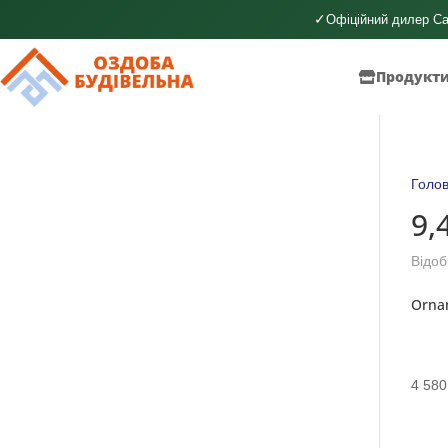
✓
Офіційний дилер Ca
Продукт
Голо
9,
Відоб
Orna
4 580