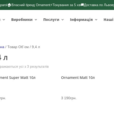
🏠
⚡
🚚
parol
Власний бренд Ornament
Тонування за 5 хв
Доставка по Львов
и
Виробники
Послуги
Інформація
Наші
вна
/ Товар Об`єм / 9,4 л
4 л
ражаються усі з 3 результатів
ment Super Matt 10л
Ornament Matt 10л
грн.
3 190
грн.