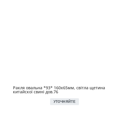
Ракля овальна *93* 160х65мм, світла щетина
китайскої свині дов.76
УТОЧНЯЙТЕ