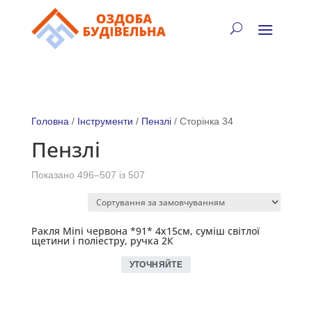
✓
🏠
⚡
🚚
📞
+38 (067) 905-16-97
Головна
/
Інструменти
/
Пензлі
/ Сторінка 34
Пензлі
Показано 496–507 із 507
Ракля Mini червона *91* 4х15см, суміш світлої
щетини і поліестру, ручка 2К
УТОЧНЯЙТЕ