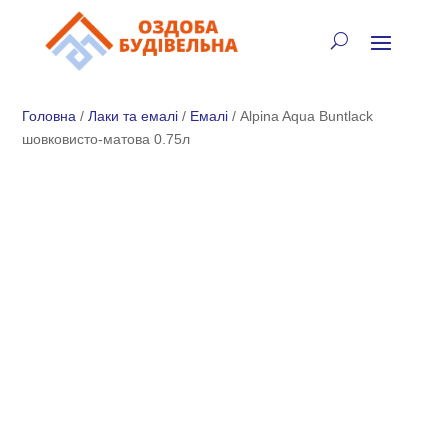
✓
🏠
⚡
🚚
📞
+38 (067) 905-16-97
Головна
/
Лаки та емалі
/
Емалі
/ Alpina Aqua Buntlack
шовковисто-матова 0.75л