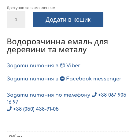
Доступно за замовленням
Alpina
Додати в кошик
Aqua
Buntlack
шовковисто-
Водорозчинна емаль для
матова
деревини та металу
0.75л
кількість
Задати питання в
Viber
Задати питання в
Facebook messenger
Задати питання по телефону
+38 067 905
16 97
+38 (050) 438-91-05
Об`єм