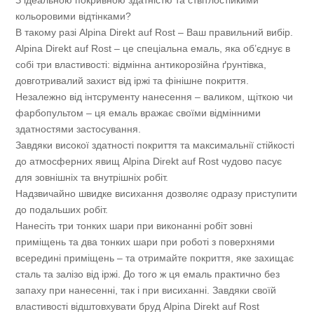
кольоровими відтінками?
В такому разі Alpina Direkt auf Rost – Ваш правильний вибір.
Alpina Direkt auf Rost – це спеціальна емаль, яка об’єднує в
собі три властивості: відмінна антикорозійна ґрунтівка,
довготривалий захист від іржі та фінішне покриття.
Незалежно від інтсрументу нанесення – валиком, щіткою чи
фарбопультом – ця емаль вражає своїми відмінними
здатностями застосування.
Завдяки високої здатності покриття та максимальнії стійкості
до атмосферних явищ Alpina Direkt auf Rost чудово пасує
для зовнішніх та внутрішніх робіт.
Надзвичайно швидке висихання дозволяє одразу приступити
до подальших робіт.
Нанесіть три тонких шари при виконанні робіт зовні
приміщень та два тонких шари при роботі з поверхнями
всередині приміщень – та отримайте покриття, яке захищає
сталь та залізо від іржі. До того ж ця емаль практично без
запаху при нанесенні, так і при висиханні. Завдяки своїй
властивості відштовхувати бруд Alpina Direkt auf Rost