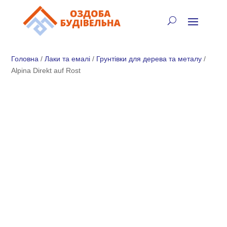
✓
🏠
⚡
🚚
📞
+38 (067) 905-16-97
Головна
/
Лаки та емалі
/
Грунтівки для дерева та металу
/
Alpina Direkt auf Rost