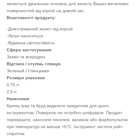
являється ідеальною основою для захисту Ваших металевих
поверхностей від корозії на довгий час.
Властивості продукту:
-Довготривалий захист від корозії
-Легко наноситься
-Відмінна світлостійкість
Сфера застосування
Ззовні та всередині
Відтінок / ступінь глянцю
Зеленый / Глянцевая
Розміри упаковки
0,75 л
2,5 л
Нанесення
Крихку іржу та бруд видалити придатним для цього
інструментом. Поверхню не потрібно шліфувати. Продукт
перемішати, наносити пензлем, валиком або фарбопультом
при температурі не менше +5°C. Інструмент чистити уайт-
спіритом.