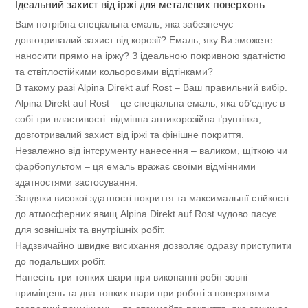
Ідеальний захист від іржі для металевих поверхонь
Вам потрібна спеціальна емаль, яка забезпечує
довготривалий захист від корозії? Емаль, яку Ви зможете
наносити прямо на іржу? З ідеальною покривною здатністю
та ствітлостійкими кольоровими відтінками?
В такому разі Alpina Direkt auf Rost – Ваш правильний вибір.
Alpina Direkt auf Rost – це спеціальна емаль, яка об’єднує в
собі три властивості: відмінна антикорозійна ґрунтівка,
довготривалий захист від іржі та фінішне покриття.
Незалежно від інтсрументу нанесення – валиком, щіткою чи
фарбопультом – ця емаль вражає своїми відмінними
здатностями застосування.
Завдяки високої здатності покриття та максимальнії стійкості
до атмосферних явищ Alpina Direkt auf Rost чудово пасує
для зовнішніх та внутрішніх робіт.
Надзвичайно швидке висихання дозволяє одразу приступити
до подальших робіт.
Нанесіть три тонких шари при виконанні робіт зовні
приміщень та два тонких шари при роботі з поверхнями