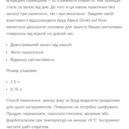
всередині приміщень – та отримайте покриття, яке захищає
сталь та залізо від іржі. До того ж ця емаль практично без
запаху при нанесенні, так і при висиханні. Завдяки своїй
властивості відштовхувати бруд Alpina Direkt auf Rost
являється ідеальною основою для захисту Ваших металевих
поверхонь від корозії на довгий час.
Довготривалий захист від корозії
Легко наноситься
Відмінна світлостійкість
Розмір упаковки:
2,5 л
0,75 л
Спосіб нанесення: крихку іржу та бруд видалити придатним
для цього інструментом. Поверхню не потрібно шліфувати.
Продукт перемішати, наносити пензлем, валиком або
фарбопультом при температурі не менше +5°C. Інструмент
чистити уайт-спіритом.