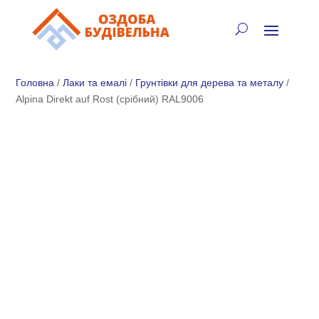
✓
🏠
⚡
🚚
📞
+38 (067) 905-16-97
Головна
/
Лаки та емалі
/
Грунтівки для дерева та металу
/
Alpina Direkt auf Rost (срібний) RAL9006