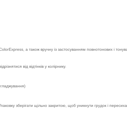
lorExpress, а також вручну із застосуванням повнотонових і тонува
дрізнятися від відтінків у колірнику.
игладжування)
 Упаковку зберігати щільно закритою, щоб уникнути грудок і пересих