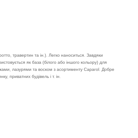
то, травертин та ін.). Легко наноситься. Завдяки
стовується як база (білого або іншого кольору) для
ами, лазурями та воском з асортименту Caparol. Добре
у, приватних будівель i т. ін.