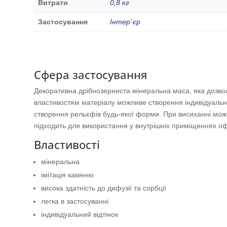
Витрати
0,8 кг
Застосування
Інтер`єр
Сфера застосування
Декоративна дрібнозерниста мінеральна маса, яка дозвол
властивостям матеріалу можливе створення індивідуальни
створення рельєфів будь-якої форми. При висиханні мо
підходить для використання у внутрішніх приміщеннях офісі
Властивості
мінеральна
імітація каменю
висока здатність до дифузії та сорбції
легка в застосуванні
індивідуальний відтінок