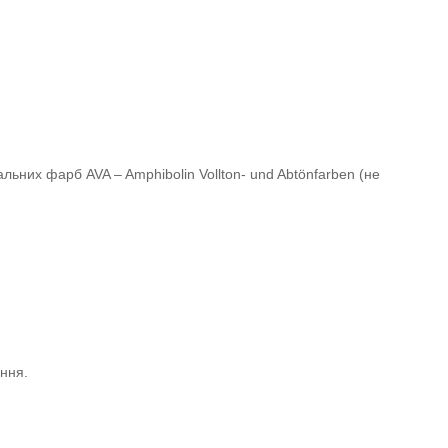
льних фарб AVA – Amphibolin Vollton- und Abtönfarben (не
ання.