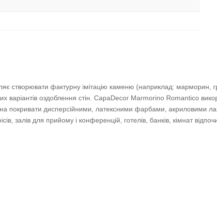
яє створювати фактурну імітацію каменю (наприклад: марморин, грот
х варіантів оздоблення стін. CapaDecor Marmorino Romantico викори
жна покривати дисперсійними, латексними фарбами, акриловими лак
в, залів для прийому і конференцій, готелів, банків, кімнат відпочинк