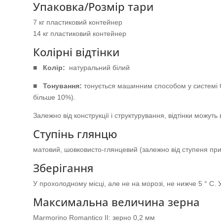
Упаковка/Розмір тари
7 кг пластиковий контейнер
14 кг пластиковий контейнер
Колірні відтінки
■
Колір:
натуральний білий
■
Тонування:
тонується машинним способом у системi Co
більше 10%).
Залежно від конструкції і структурування, відтінки можуть ві
Ступінь глянцю
матовий, шовковисто-глянцевий (залежно від ступеня пр
Зберігання
У прохолодному місці, але не на морозі, не нижче 5 ° C.
Максимальна величина зерна
Marmorino Romantico ІІ: зерно 0,2 мм