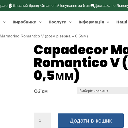
🏠
⚡
🚚
parol
Власний бренд Ornament
Тонування за 5 хв
Доставка по Львов
и
Виробники
Послуги
Інформація
Наші
Marmorino Romantico V (розмір зерна – 0,5мм)
Capadecor M
Romantico V (
0,5мм)
Об`єм
Capadecor
Додати в кошик
Marmorino