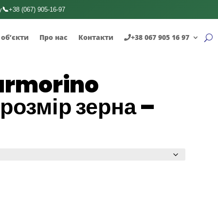
📞
у
+38 (067) 905-16-97
 об’єкти
Про нас
Контакти
+38 067 905 16 97
armorino
розмір зерна –