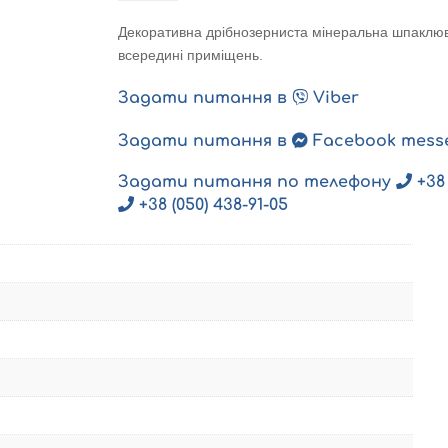
Romantico
V
Декоративна дрібнозерниста мінеральна шпаклюв
(розмір
всередині приміщень.
зерна
-
Задати питання в
Viber
0,5мм)
кількість
Задати питання в
Facebook mess
Задати питання по телефону
+38 
+38 (050) 438-91-05