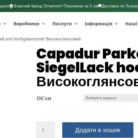
🏠
⚡
🚚
parol
Власний бренд Ornament
Тонування за 5 хв
Доставка по Львов
и
Виробники
Послуги
Інформація
Наші
gelLack hochglaenzend/ Високоглянсовий
Capadur Park
SiegelLack h
Високоглянсо
Об`єм
Capadur
Додати в кошик
Parkett-