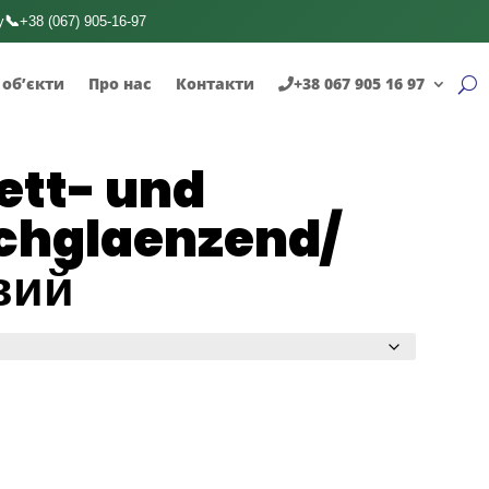
📞
у
+38 (067) 905-16-97
 об’єкти
Про нас
Контакти
+38 067 905 16 97
ett- und
ochglaenzend/
вий