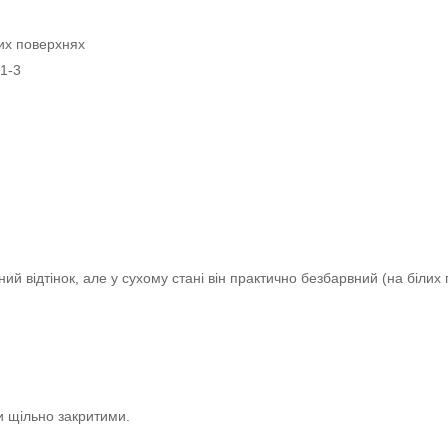
ких поверхнях
71-3
й відтінок, але у сухому стані він практично безбарвний (на білих 
ти щільно закритими.