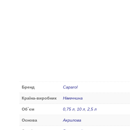
Бренд
Caparol
Країна-виробник
Німеччина
Об`єм
0,75 л
,
10 л
,
2,5 л
Основа
Акрилова