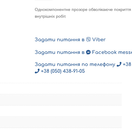
und
SiegelLack
Однокомпонентне прозоре обволікаюче покриття д
hochglaenzend/
внутрішніх робіт.
Високоглянсовий
кількість
Задати питання в
Viber
Задати питання в
Facebook mess
Задати питання по телефону
+38 
+38 (050) 438-91-05