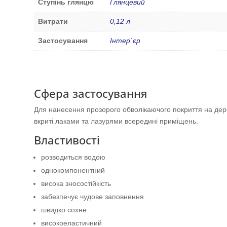
Ступінь глянцю
Глянцевий
Витрати
0,12 л
Застосування
Інтер`єр
Сфера застосування
Для нанесення прозорого обволікаючого покриття на дере
вкриті лаками та лазурями всередині приміщень.
Властивості
розводиться водою
однокомпонентний
висока зносостійкість
забезпечує чудове заповнення
швидко сохне
високоеластичний