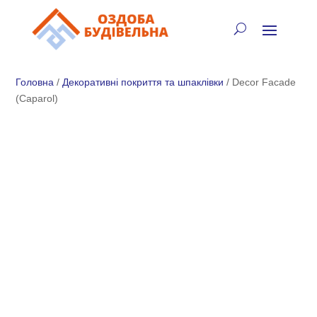
✓
🏠
⚡
🚚
📞
+38 (067) 905-16-97
Головна
/
Декоративні покриття та шпаклівки
/ Decor Facade
(Caparol)