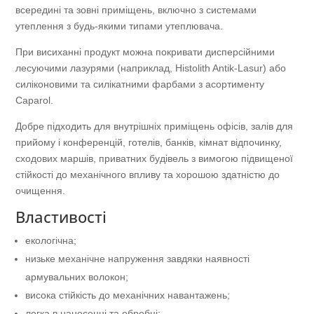
всередині та зовні приміщень, включно з системами
утеплення з будь-якими типами утеплювача.
При висиханні продукт можна покривати дисперсійними
лесуючими лазурями (наприклад, Histolith Antik-Lasur) або
силіконовими та силікатними фарбами з асортименту
Caparol.
Добре підходить для внутрішніх приміщень офісів, залів для
прийому і конференцій, готелів, банків, кімнат відпочинку,
сходових маршів, приватних будівель з вимогою підвищеної
стійкості до механічного впливу та хорошою здатністю до
очищення.
Властивості
екологічна;
низьке механічне напруження завдяки наявності
армувальних волокон;
висока стійкість до механічних навантажень;
легка в нанесенні та обробці;