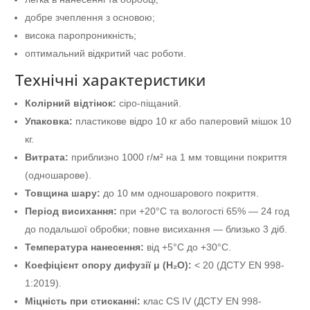
добре зчеплення з основою;
висока паропроникність;
оптимальний відкритий час роботи.
Технічні характеристики
Колірний відтінок:
сіро-піщаний.
Упаковка:
пластикове відро 10 кг або паперовий мішок 10
кг.
Витрата:
приблизно 1000 г/м² на 1 мм товщини покриття
(одношарове).
Товщина шару:
до 10 мм одношарового покриття.
Період висихання:
при +20°C та вологості 65% — 24 год
до подальшої обробки; повне висихання — близько 3 діб.
Температура нанесення:
від +5°C до +30°C.
Коефіцієнт опору дифузії μ (H₂O):
< 20 (ДСТУ EN 998-
1:2019).
Міцність при стисканні:
клас CS IV (ДСТУ EN 998-