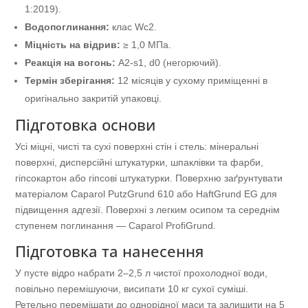
1:2019).
Водопоглинання:
клас Wc2.
Міцність на відрив:
≥ 1,0 МПа.
Реакція на вогонь:
A2-s1, d0 (негорючий).
Термін зберігання:
12 місяців у сухому приміщенні в
оригінально закритій упаковці.
Підготовка основи
Усі міцні, чисті та сухі поверхні стін і стель: мінеральні
поверхні, дисперсійні штукатурки, шпаклівки та фарби,
гіпсокартон або гіпсові штукатурки. Поверхню заґрунтувати
матеріалом Caparol PutzGrund 610 або HaftGrund EG для
підвищення адгезії. Поверхні з легким осипом та середнім
ступенем поглинання — Caparol ProfiGrund.
Підготовка та нанесення
У пусте відро набрати 2–2,5 л чистої прохолодної води,
повільно перемішуючи, висипати 10 кг сухої суміші.
Ретельно перемішати до однорідної маси та залишити на 5