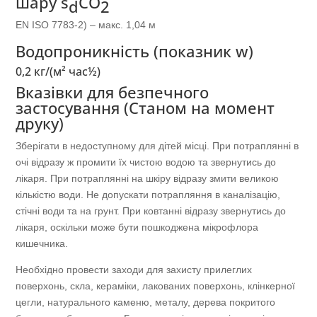
шару s
CO
d
2
EN ISO 7783-2) – макс. 1,04 м
Водопроникність (показник w)
0,2 кг/(м² час½)
Вказівки для безпечного
застосування (Станом на момент
друку)
Зберігати в недоступному для дітей місці. При потраплянні в
очі відразу ж промити їх чистою водою та звернутись до
лікаря. При потраплянні на шкіру відразу змити великою
кількістю води. Не допускати потрапляння в каналізацію,
стічні води та на грунт. При ковтанні відразу звернутись до
лікаря, оскільки може бути пошкоджена мікрофлора
кишечника.
Необхідно провести заходи для захисту прилеглих
поверхонь, скла, кераміки, лакованих поверхонь, клінкерної
цегли, натурального каменю, металу, дерева покритого