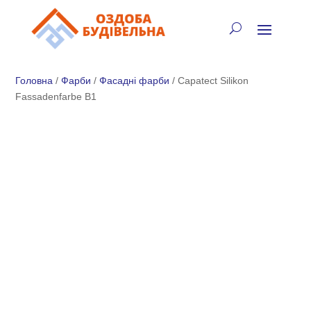
✓
🏠
⚡
🚚
📞
+38 (067) 905-16-97
Головна
/
Фарби
/
Фасадні фарби
/ Capatect Silikon
Fassadenfarbe В1