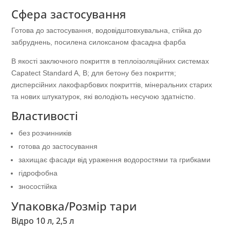
Сфера застосування
Готова до застосування, водовідштовхувальна, стійка до
забруднень, посилена силоксаном фасадна фарба
В якості заключного покриття в теплоізоляційних системах
Capatect Standard A, B; для бетону без покриття;
дисперсійних лакофарбових покриттів, мінеральних старих
та нових штукатурок, які володіють несучою здатністю.
Властивості
без розчинників
готова до застосування
захищає фасади від ураження водоростями та грибками
гідрофобна
зносостійка
Упаковка/Розмір тари
Відро 10 л, 2,5 л