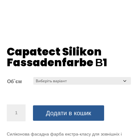
Capatect Silikon
Fassadenfarbe В1
Об`єм
Capatect
Додати в кошик
Silikon
Fassadenfarbe
В1
Силіконова фасадна фарба екстра-класу для зовнішніх і
кількість