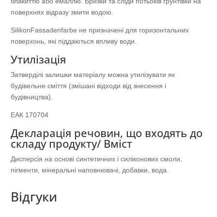
блакиттю або емаллю. Бризки та сліди потьоків грунтівки на
поверхнях відразу змити водою.
SilikonFassadenfarbe не призначені для горизонтальних
поверхонь, які піддаються впливу води.
Утилізація
Затверділі залишки матеріалу можна утилізувати як
будівельне сміття (змішані відходи від знесення і
будівництва).
ЕАК 170704
Декларація речовин, що входять до
складу продукту/ Вміст
Дисперсія на основі синтетичних і силіконових смоли,
пігменти, мінеральні наповнювачі, добавки, вода.
Відгуки