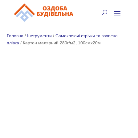
✓
🏠
⚡
🚚
📞
+38 (067) 905-16-97
Головна
/
Інструменти
/
Самоклеючі стрічки та захисна
плівка
/ Картон малярний 280г/м2, 100смх20м