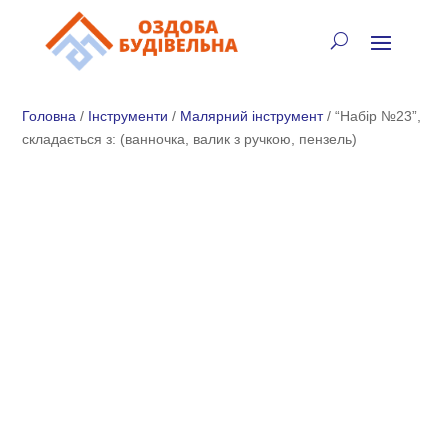
✓
🏠
⚡
🚚
📞
+38 (067) 905-16-97
Головна
/
Інструменти
/
Малярний інструмент
/ “Набір №23”,
складається з: (ванночка, валик з ручкою, пензель)