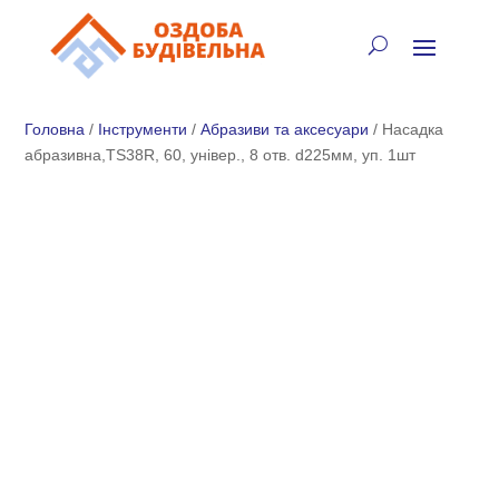
✓
🏠
⚡
🚚
📞
+38 (067) 905-16-97
Головна
/
Інструменти
/
Абразиви та аксесуари
/ Насадка
абразивна,TS38R, 60, універ., 8 отв. d225мм, уп. 1шт