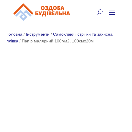
✓
🏠
⚡
🚚
📞
+38 (067) 905-16-97
Головна
/
Інструменти
/
Самоклеючі стрічки та захисна
плівка
/ Папір малярний 100г/м2, 100смх20м