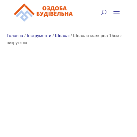
✓
🏠
⚡
🚚
📞
+38 (067) 905-16-97
Головна
/
Інструменти
/
Шпахлі
/ Шпахля малярна 15см з
викруткою