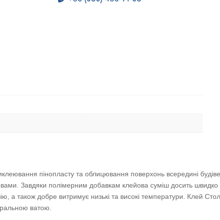
риклеювання пінопласту та облицювання поверхонь всередині будіве
овами. Завдяки полімерним добавкам клейова суміш досить швидко с
ію, а також добре витримує низькі та високі температури. Клей Стол
еральною ватою.