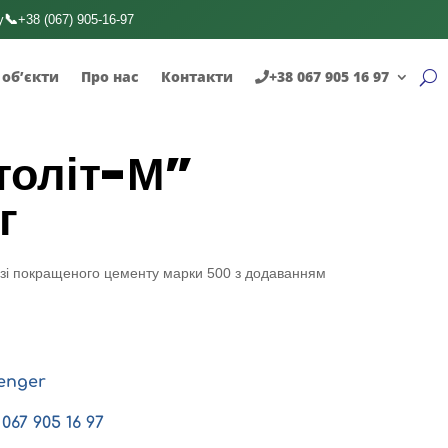
📞
у
+38 (067) 905-16-97
 об’єкти
Про нас
Контакти
+38 067 905 16 97
толіт-М”
г
азі покращеного цементу марки 500 з додаванням
enger
067 905 16 97