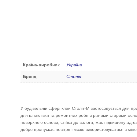
Країна-виробник
Україна
Бренд
Століт
У будівельній сфері клей Століт-М застосовується для п
для шпаклівки та ремонтних робіт з різними старими осн
поверхнею основи, стійка до вологи, має підвищену адгез
добре пропускає повітря і може використовуватися з мін