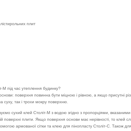
лістирольних плит
т-М під час утеплення будинку?
основи: поверхня повинна бути міцною і рівною, а якщо присутні різ
 суху, так і трохи мокру поверхню.
уємо сухий клей Століт-М з водою згідно з пропорціями, вказаними
ій поверхні плити. Якщо поверхня основи має нерівності, то клей с
могою армованої сітки та клею для пінопласту Століт-С. Також для 