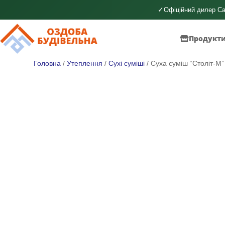
✓
Офіційний дилер Ca
Продукт
Головна
/
Утеплення
/
Сухі суміші
/ Суха суміш “Століт-М”