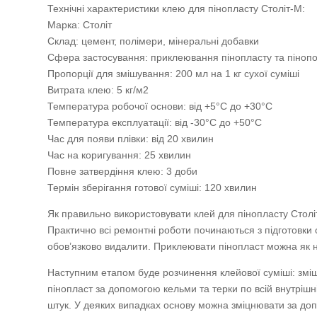
Технічні характеристики клею для пінопласту Століт-М:
Марка: Століт
Склад: цемент, полімери, мінеральні добавки
Сфера застосування: приклеювання пінопласту та пінопо
Пропорції для змішування: 200 мл на 1 кг сухої суміші
Витрата клею: 5 кг/м2
Температура робочої основи: від +5°С до +30°С
Температура експлуатації: від -30°С до +50°С
Час для появи плівки: від 20 хвилин
Час на коригування: 25 хвилин
Повне затвердіння клею: 3 доби
Термін зберігання готової суміші: 120 хвилин
Як правильно використовувати клей для пінопласту Столі
Практично всі ремонтні роботи починаються з підготовки 
обов’язково видалити. Приклеювати пінопласт можна як на
Наступним етапом буде розчинення клейової суміші: зміш
пінопласт за допомогою кельми та терки по всій внутрішн
штук. У деяких випадках основу можна зміцнювати за допо