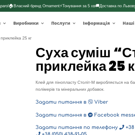
🏠
⚡
🚚
parol
Власний бренд Ornament
Тонування за 5 хв
Доставка по Львов
и
Виробники
Послуги
Інформація
Наші
 приклейка 25 кг
Суха суміш “С
приклейка 25 к
Клей для пінопласту Століт-М виробляється на б
полімерів та мінеральних добавок.
Задати питання в
Viber
Задати питання в
Facebook mess
Задати питання по телефону
+38 
+38 (050) 438-91-05