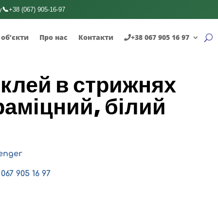
📞
у
+38 (067) 905-16-97
 об’єкти
Про нас
Контакти
+38 067 905 16 97
клей в стрижнях
траміцний, білий
enger
067 905 16 97