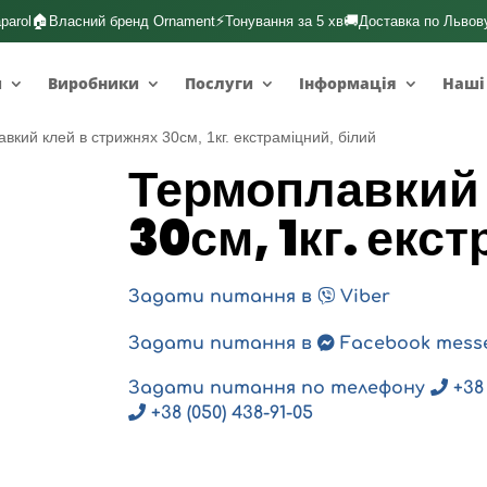
🏠
⚡
🚚
parol
Власний бренд Ornament
Тонування за 5 хв
Доставка по Львов
и
Виробники
Послуги
Інформація
Наші
вкий клей в стрижнях 30см, 1кг. екстраміцний, білий
Термоплавкий 
30см, 1кг. екс
Задати питання в
Viber
Задати питання в
Facebook mess
Задати питання по телефону
+38 
+38 (050) 438-91-05