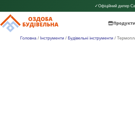
✓
Офіційний дилер Ca
Продукт
Головна
/
Інструменти
/
Будівельні інструменти
/ Термопла