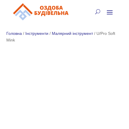
✓
🏠
⚡
🚚
📞
+38 (067) 905-16-97
Головна
/
Інструменти
/
Малярний інструмент
/ U/Pro Soft
Mink