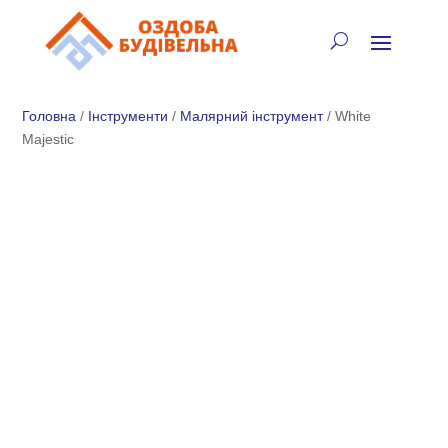
✓
🏠
⚡
🚚
📞
+38 (067) 905-16-97
Головна
/
Інструменти
/
Малярний інструмент
/ White
Majestic