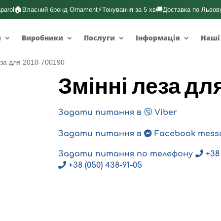
🏠
⚡
🚚
parol
Власний бренд Ornament
Тонування за 5 хв
Доставка по Львов
и
Виробники
Послуги
Інформація
Наші
еза для 2010-700190
Змінні леза дл
Задати питання в
Viber
Задати питання в
Facebook mess
Задати питання по телефону
+38 
+38 (050) 438-91-05