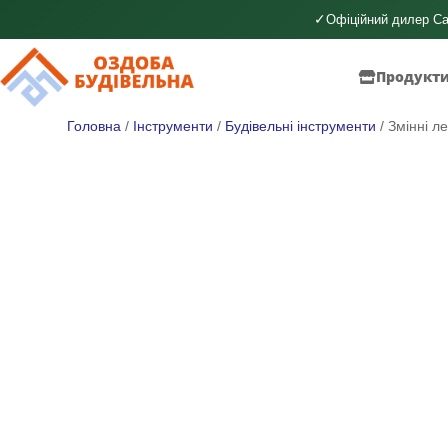
✓
Офіційний дилер Ca
Продукт
Головна
/
Інструменти
/
Будівельні інструменти
/ Змінні л