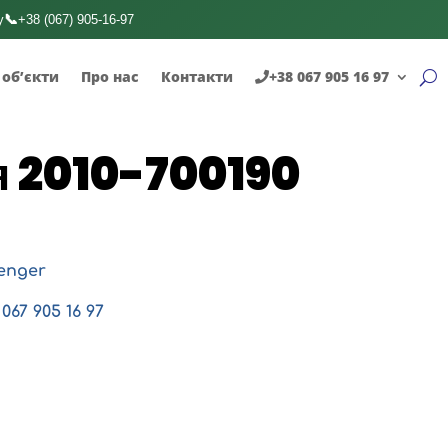
📞
у
+38 (067) 905-16-97
 об’єкти
Про нас
Контакти
+38 067 905 16 97
я 2010-700190
enger
067 905 16 97