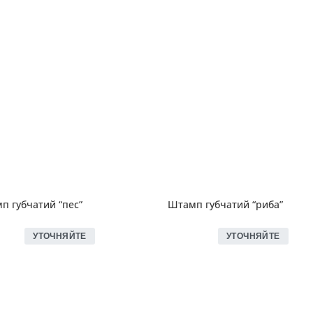
п губчатий “пес”
Штамп губчатий “риба”
УТОЧНЯЙТЕ
УТОЧНЯЙТЕ