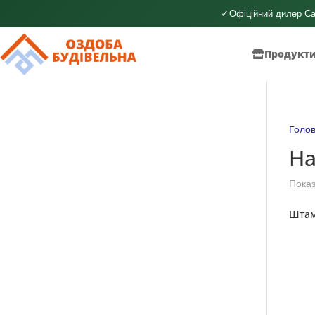
✓
Офіційний дилер Ca
Продукт
Голо
Ha
Показ
Штам