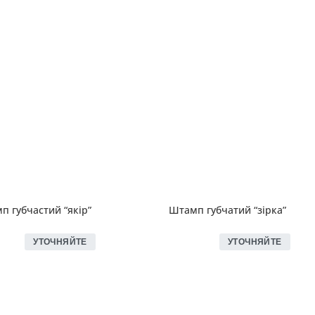
п губчастий “якір”
Штамп губчатий “зірка”
УТОЧНЯЙТЕ
УТОЧНЯЙТЕ