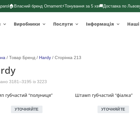
🏠
⚡
🚚
parol
Власний бренд Ornament
Тонування за 5 хв
Доставка по Львов
и
Виробники
Послуги
Інформація
Наші
вна
/ Товар Бренд /
Hardy
/ Сторінка 213
rdy
ано 3181–3195 із 3223
п губчастий “полуниця”
Штамп губчастий “фіалка”
УТОЧНЯЙТЕ
УТОЧНЯЙТЕ