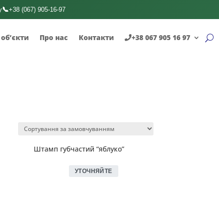
📞
у
+38 (067) 905-16-97
 об’єкти
Про нас
Контакти
+38 067 905 16 97
Штамп губчастий “яблуко”
УТОЧНЯЙТЕ