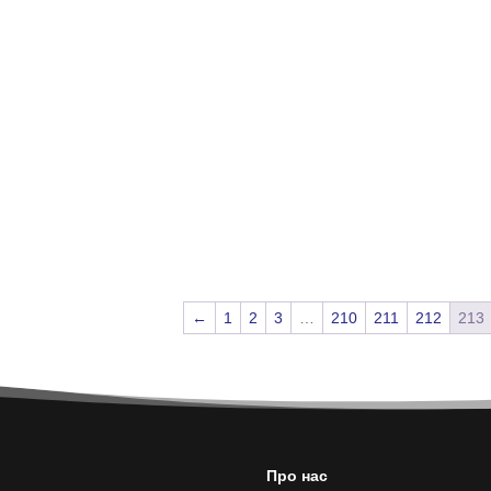
←
1
2
3
…
210
211
212
213
Про нас