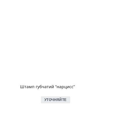
Штамп губчатий “нарцисс”
УТОЧНЯЙТЕ