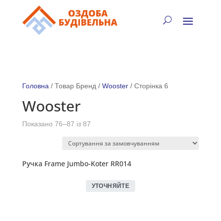
✓
🏠
⚡
🚚
📞
+38 (067) 905-16-97
Головна
/ Товар Бренд /
Wooster
/ Сторінка 6
Wooster
Показано 76–87 із 87
Ручка Frame Jumbo-Koter RR014
УТОЧНЯЙТЕ